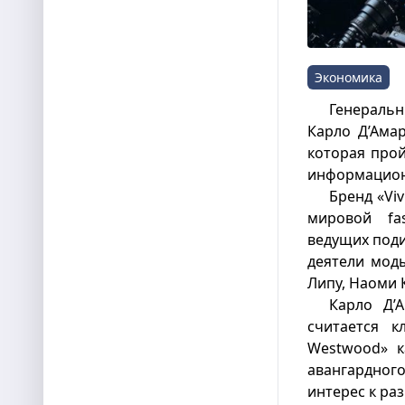
Экономика
Генераль
Карло Д’Амар
которая прой
информацион
Бренд «Vi
мировой fa
ведущих поди
деятели моды
Липу, Наоми 
Карло Д’
считается к
Westwood» к
авангардног
интерес к ра