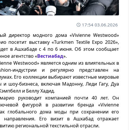
17:54 03.06.2026
ный директор модного дома «Vivienne Westwood»
ио посетит выставку «Turkmen Textile Expo 2026»,
дет в Ашхабаде с 4 по 6 июня. Об этом сообщает
ное агентство «
Вестиабад
».
vienne Westwood» является одним из влиятельных в
shion-индустрии и регулярно представлен на
умах. Его коллекции выбирают известные мировые
 и шоу-бизнеса, включая Мадонну, Леди Гагу, Дуа
Кэмпбелл и Беллу Хадид.
Амарио руководит компанией почти 40 лет. Он
лючевой фигурой в развитии бренда «Vivienne
ак глобального дома моды при сохранении его
о направления. Его визит в Ашхабад отражает
звитию региональной текстильной отрасли.