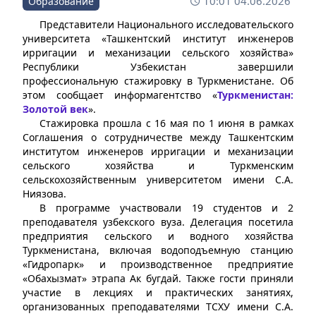
10:01 04.06.2026
Образование
Представители Национального исследовательского
университета «Ташкентский институт инженеров
ирригации и механизации сельского хозяйства»
Республики Узбекистан завершили
профессиональную стажировку в Туркменистане. Об
этом сообщает информагентство «
Туркменистан:
Золотой век
».
Стажировка прошла с 16 мая по 1 июня в рамках
Соглашения о сотрудничестве между Ташкентским
институтом инженеров ирригации и механизации
сельского хозяйства и Туркменским
сельскохозяйственным университетом имени С.А.
Ниязова.
В программе участвовали 19 студентов и 2
преподавателя узбекского вуза. Делегация посетила
предприятия сельского и водного хозяйства
Туркменистана, включая водоподъемную станцию
«Гидропарк» и производственное предприятие
«Обахызмат» этрапа Ак бугдай. Также гости приняли
участие в лекциях и практических занятиях,
организованных преподавателями ТСХУ имени С.А.