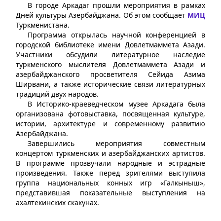
В городе Аркадаг прошли мероприятия в рамках
Дней культуры Азербайджана. Об этом сообщает
МИЦ
Туркменистана.
Программа открылась научной конференцией в
городской библиотеке имени Довлетмаммета Азади.
Участники обсудили литературное наследие
туркменского мыслителя Довлетмаммета Азади и
азербайджанского просветителя Сейида Азима
Ширвани, а также исторические связи литературных
традиций двух народов.
В Историко-краеведческом музее Аркадага была
организована фотовыставка, посвященная культуре,
истории, архитектуре и современному развитию
Азербайджана.
Завершились мероприятия совместным
концертом туркменских и азербайджанских артистов.
В программе прозвучали народные и эстрадные
произведения. Также перед зрителями выступила
группа национальных конных игр «Галкыныш»,
представившая показательные выступления на
ахалтекинских скакунах.