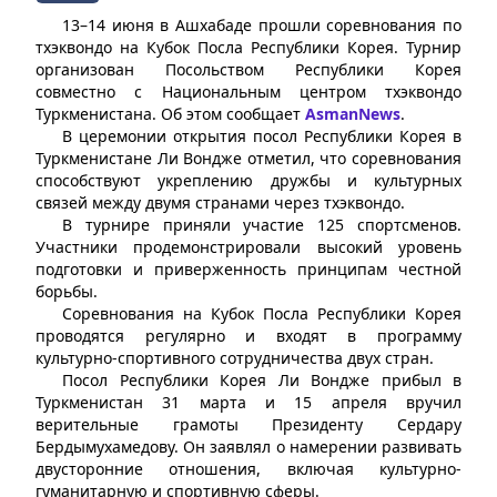
13–14 июня в Ашхабаде прошли соревнования по
тхэквондо на Кубок Посла Республики Корея. Турнир
организован Посольством Республики Корея
совместно с Национальным центром тхэквондо
Туркменистана. Об этом сообщает
AsmanNews
.
В церемонии открытия посол Республики Корея в
Туркменистане Ли Вондже отметил, что соревнования
способствуют укреплению дружбы и культурных
связей между двумя странами через тхэквондо.
В турнире приняли участие 125 спортсменов.
Участники продемонстрировали высокий уровень
подготовки и приверженность принципам честной
борьбы.
Соревнования на Кубок Посла Республики Корея
проводятся регулярно и входят в программу
культурно-спортивного сотрудничества двух стран.
Посол Республики Корея Ли Вондже прибыл в
Туркменистан 31 марта и 15 апреля вручил
верительные грамоты Президенту Сердару
Бердымухамедову. Он заявлял о намерении развивать
двусторонние отношения, включая культурно-
гуманитарную и спортивную сферы.