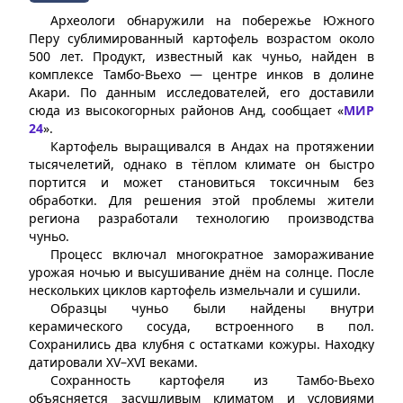
Археологи обнаружили на побережье Южного
Перу сублимированный картофель возрастом около
500 лет. Продукт, известный как чуньо, найден в
комплексе Тамбо-Вьехо — центре инков в долине
Акари. По данным исследователей, его доставили
сюда из высокогорных районов Анд, сообщает «
МИР
24
».
Картофель выращивался в Андах на протяжении
тысячелетий, однако в тёплом климате он быстро
портится и может становиться токсичным без
обработки. Для решения этой проблемы жители
региона разработали технологию производства
чуньо.
Процесс включал многократное замораживание
урожая ночью и высушивание днём на солнце. После
нескольких циклов картофель измельчали и сушили.
Образцы чуньо были найдены внутри
керамического сосуда, встроенного в пол.
Сохранились два клубня с остатками кожуры. Находку
датировали XV–XVI веками.
Сохранность картофеля из Тамбо-Вьехо
объясняется засушливым климатом и условиями