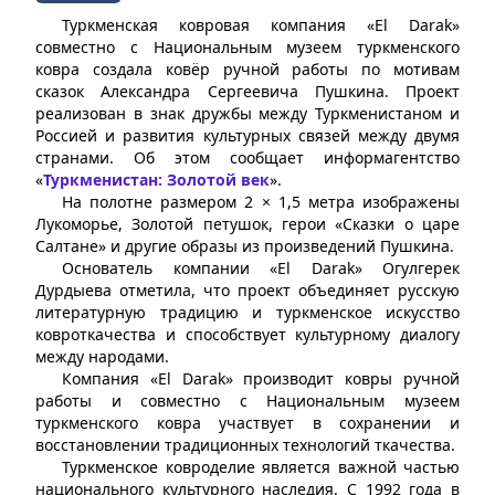
Туркменская ковровая компания «El Darak»
совместно с Национальным музеем туркменского
ковра создала ковёр ручной работы по мотивам
сказок Александра Сергеевича Пушкина. Проект
реализован в знак дружбы между Туркменистаном и
Россией и развития культурных связей между двумя
странами. Об этом сообщает информагентство
«
Туркменистан: Золотой век
».
На полотне размером 2 × 1,5 метра изображены
Лукоморье, Золотой петушок, герои «Сказки о царе
Салтане» и другие образы из произведений Пушкина.
Основатель компании «El Darak» Огулгерек
Дурдыева отметила, что проект объединяет русскую
литературную традицию и туркменское искусство
ковроткачества и способствует культурному диалогу
между народами.
Компания «El Darak» производит ковры ручной
работы и совместно с Национальным музеем
туркменского ковра участвует в сохранении и
восстановлении традиционных технологий ткачества.
Туркменское ковроделие является важной частью
национального культурного наследия. С 1992 года в