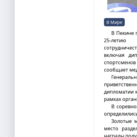
В Мире
В Пекине 
25-летию
сотрудничест
включая ди
спортсменов
сообщает мед
Генераль
приветствен
дипломатии к
рамках орган
В соревно
определилис
Золотые м
место разде
награды полу