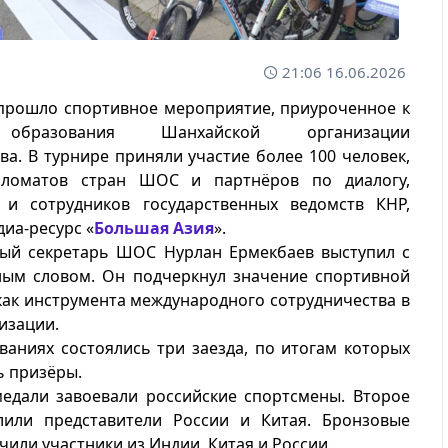
21:06 16.06.2026
прошло спортивное мероприятие, приуроченное к
 образования Шанхайской организации
ва. В турнире приняли участие более 100 человек,
пломатов стран ШОС и партнёров по диалогу,
 и сотрудников государственных ведомств КНР,
иа-ресурс «
Большая Азия
».
ный секретарь ШОС Нурлан Ермекбаев выступил с
ным словом. Он подчеркнул значение спортивной
ак инструмента международного сотрудничества в
изации.
ваниях состоялись три заезда, по итогам которых
ь призёры.
едали завоевали российские спортсмены. Второе
лили представители России и Китая. Бронзовые
чили участники из Индии, Китая и России.