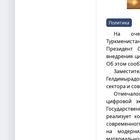
Политика
На оче
Туркмениста
Президент 
внедрения ци
Об этом соо
Заместите
Гелдимырадо
сектора и со
Отмечало
цифровой э
Государстве
реализует к
современног
на модерни
материальн