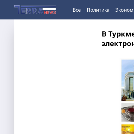
Все
Политика
Эконом
В Туркм
электро