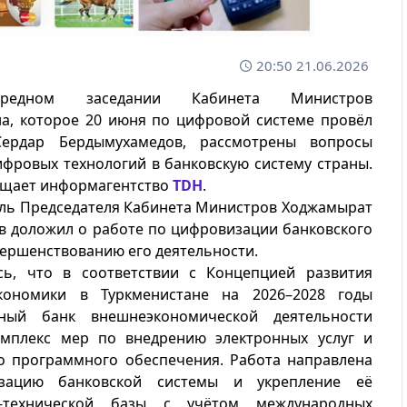
20:50 21.06.2026
редном заседании Кабинета Министров
на, которое 20 июня по цифровой системе провёл
Сердар Бердымухамедов, рассмотрены вопросы
фровых технологий в банковскую систему страны.
бщает информагентство
TDH
.
ль Председателя Кабинета Министров Ходжамырат
в доложил о работе по цифровизации банковского
вершенствованию его деятельности.
сь, что в соответствии с Концепцией развития
кономики в Туркменистане на 2026–2028 годы
нный банк внешнеэкономической деятельности
омплекс мер по внедрению электронных услуг и
о программного обеспечения. Работа направлена
зацию банковской системы и укрепление её
о-технической базы с учётом международных