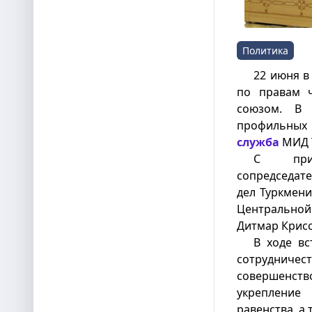
Политика
22 июня в
по правам ч
союзом. В 
профильных 
служба
МИД 
С прив
сопредседат
дел Туркмен
Центральной
Дитмар Крисс
В ходе в
сотруднич
совершенст
укрепление 
равенства, а