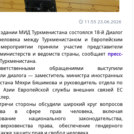
11:55 23.06.2026
 здании МИД Туркменистана состоялся 18-й Диалог
еловека между Туркменистаном и Европейским
мероприятии приняли участие представители
министерств и ведомств страны, сообщает
пресс-
Туркменистана.
етственными обращениями выступили
ели диалога — заместитель министра иностранных
истана Мяхри Бяшимова и руководитель отдела по
 Азии Европейской службы внешних связей ЕС
лер.
стречи стороны обсудили широкий круг вопросов
ества в сфере прав человека, включая
вование национального законодательства,
верховенства права, обеспечение гендерного
 также защиту прав и свобод человека.