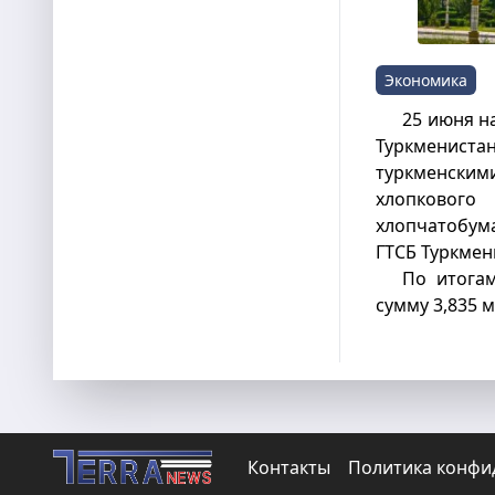
Экономика
25 июня н
Туркменистан
туркменски
хлопковог
хлопчатобу
ГТСБ Туркмен
По итога
сумму 3,835 
Контакты
Политика конфи