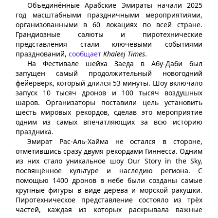
Объединённые Арабские Эмираты начали 2025
год масштабными праздничными мероприятиями,
организованными в 60 локациях по всей стране.
Грандиозные салюты и пиротехнические
представления стали ключевыми событиями
празднований,
сообщает
Khaleej Times
.
На Фестивале шейха Заеда в Абу-Даби был
запущен самый продолжительный новогодний
фейерверк, который длился 53 минуты. Шоу включало
запуск 10 тысяч дронов и 100 тысяч воздушных
шаров. Организаторы поставили цель установить
шесть мировых рекордов, сделав это мероприятие
одним из самых впечатляющих за всю историю
праздника.
Эмират Рас-Аль-Хайма не остался в стороне,
отметившись сразу двумя рекордами Гиннесса. Одним
из них стало уникальное шоу Our Story in the Sky,
посвящённое культуре и наследию региона. С
помощью 1400 дронов в небе были созданы самые
крупные фигуры в виде дерева и морской ракушки.
Пиротехническое представление состояло из трёх
частей, каждая из которых раскрывала важные