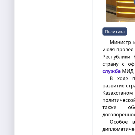
Политика
Министр 
июля провёл 
Республики 
страну с о
служба
МИД 
В ходе п
развитие стр
Казахстан
политическо
также об
договорённос
Особое в
дипломатиче