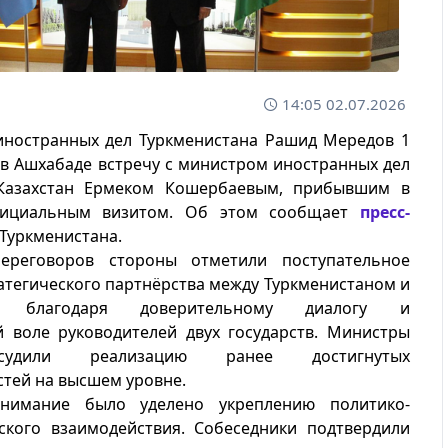
14:05 02.07.2026
иностранных дел Туркменистана Рашид Мередов 1
в Ашхабаде встречу с министром иностранных дел
Казахстан Ермеком Кошербаевым, прибывшим в
фициальным визитом. Об этом сообщает
пресс-
Туркменистана.
ереговоров стороны отметили поступательное
атегического партнёрства между Туркменистаном и
ом благодаря доверительному диалогу и
й воле руководителей двух государств. Министры
судили реализацию ранее достигнутых
тей на высшем уровне.
нимание было уделено укреплению политико-
ского взаимодействия. Собеседники подтвердили