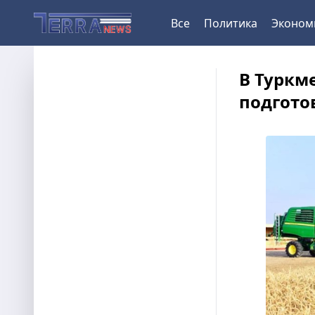
Все
Политика
Эконом
В Туркм
подгото