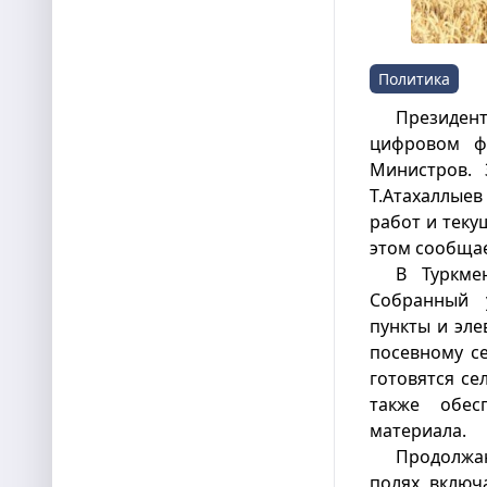
Политика
Президент
цифровом ф
Министров. 
Т.Атахаллые
работ и тек
этом сообща
В Туркме
Собранный 
пункты и эле
посевному с
готовятся се
также обес
материала.
Продолжа
полях, включ