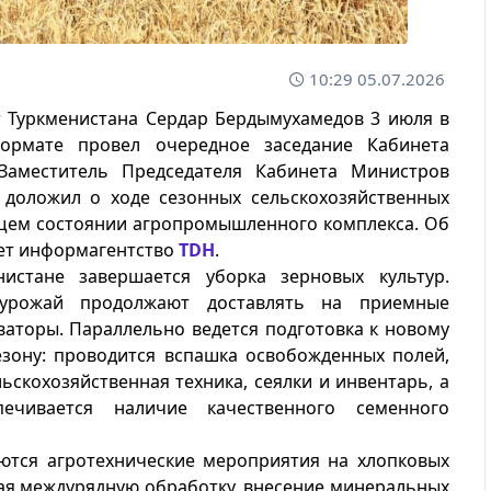
10:29 05.07.2026
 Туркменистана Сердар Бердымухамедов 3 июля в
ормате провел очередное заседание Кабинета
Заместитель Председателя Кабинета Министров
в доложил о ходе сезонных сельскохозяйственных
ущем состоянии агропромышленного комплекса. Об
ет информагентство
TDH
.
нистане завершается уборка зерновых культур.
урожай продолжают доставлять на приемные
ваторы. Параллельно ведется подготовка к новому
езону: проводится вспашка освобожденных полей,
льскохозяйственная техника, сеялки и инвентарь, а
печивается наличие качественного семенного
ются агротехнические мероприятия на хлопковых
ая междурядную обработку, внесение минеральных