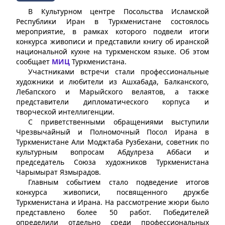
В Культурном центре Посольства Исламской
Республики Иран в Туркменистане состоялось
мероприятие, в рамках которого подвели итоги
конкурса живописи и представили книгу об иранской
национальной кухне на туркменском языке. Об этом
сообщает
МИЦ
Туркменистана.
Участниками встречи стали профессиональные
художники и любители из Ашхабада, Балканского,
Лебапского и Марыйского велаятов, а также
представители дипломатического корпуса и
творческой интеллигенции.
С приветственными обращениями выступили
Чрезвычайный и Полномочный Посол Ирана в
Туркменистане Али Моджтаба Рузбехани, советник по
культурным вопросам Абдулреза Аббаси и
председатель Союза художников Туркменистана
Чарымырат Язмырадов.
Главным событием стало подведение итогов
конкурса живописи, посвященного дружбе
Туркменистана и Ирана. На рассмотрение жюри было
представлено более 50 работ. Победителей
определили отдельно среди профессиональных