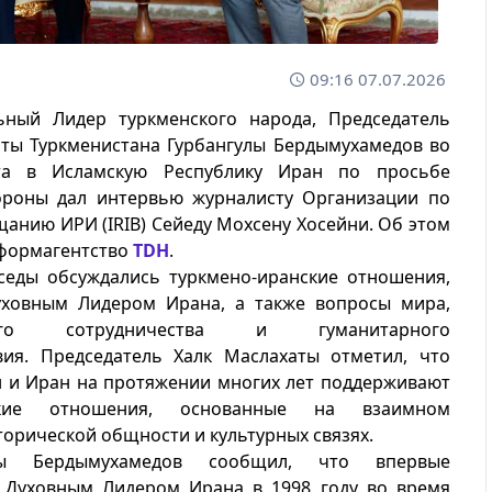
09:16 07.07.2026
ьный Лидер туркменского народа, Председатель
аты Туркменистана Гурбангулы Бердымухамедов во
та в Исламскую Республику Иран по просьбе
ороны дал интервью журналисту Организации по
анию ИРИ (IRIB) Сейеду Мохсену Хосейни. Об этом
формагентство
TDH
.
седы обсуждались туркмено-иранские отношения,
уховным Лидером Ирана, а также вопросы мира,
ного сотрудничества и гуманитарного
вия. Председатель Халк Маслахаты отметил, что
н и Иран на протяжении многих лет поддерживают
дские отношения, основанные на взаимном
торической общности и культурных связях.
улы Бердымухамедов сообщил, что впервые
с Духовным Лидером Ирана в 1998 году во время