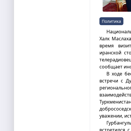
Политика
Национал
Халк Маслах
время визи
иранской ст
телерадиовещ
сообщает ин
В ходе бе
встречи с Д
региональ
взаимодейст
Туркмениста
добрососе
уважении, ис
Гурбанг
встретился 