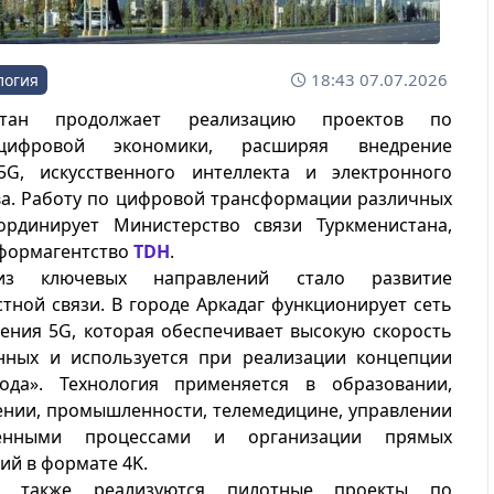
18:43 07.07.2026
логия
истан продолжает реализацию проектов по
цифровой экономики, расширяя внедрение
5G, искусственного интеллекта и электронного
ва. Работу по цифровой трансформации различных
ординирует Министерство связи Туркменистана,
формагентство
TDH
.
з ключевых направлений стало развитие
тной связи. В городе Аркадаг функционирует сеть
ения 5G, которая обеспечивает высокую скорость
нных и используется при реализации концепции
ода». Технология применяется в образовании,
ении, промышленности, телемедицине, управлении
венными процессами и организации прямых
ий в формате 4K.
е также реализуются пилотные проекты по