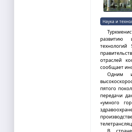
Наука и техно
Туркмен
развитию 
технологий 
правительст
отраслей ко
сообщает ин
Одним и
высокоскорос
пятого покол
передачи да
«умного гор
здравоохран
производст
телетрансляц
В стран