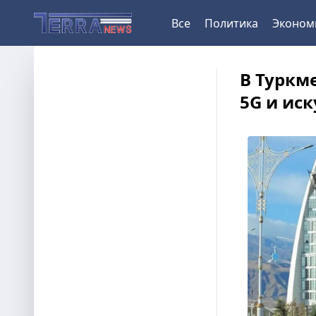
Все
Политика
Эконом
В Туркм
5G и ис