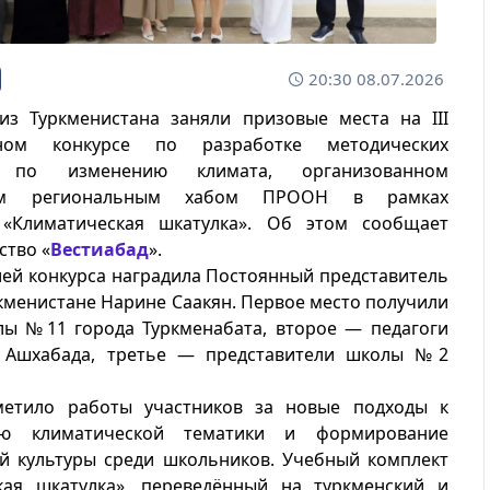
20:30 08.07.2026
из Туркменистана заняли призовые места на III
ном конкурсе по разработке методических
в по изменению климата, организованном
ким региональным хабом ПРООН в рамках
«Климатическая шкатулка». Об этом сообщает
ство «
Вестиабад
».
ей конкурса наградила Постоянный представитель
менистане Нарине Саакян. Первое место получили
лы №11 города Туркменабата, второе — педагоги
Ашхабада, третье — представители школы №2
етило работы участников за новые подходы к
ию климатической тематики и формирование
ой культуры среди школьников. Учебный комплект
кая шкатулка», переведённый на туркменский и