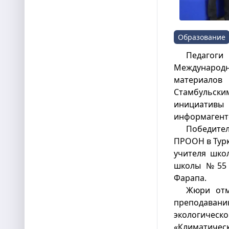
Образование
Педагоги 
Международ
материало
Стамбульс
инициативы 
информагент
Победител
ПРООН в Турк
учителя шко
школы №55 
Фарапа.
Жюри отм
преподаван
экологическ
«Климатичес