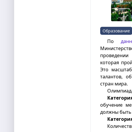
Образование
По
дан
Министерст
проведении 
которая прой
Это масштаб
талантов, о
стран мира.
Олимпиада
Категори
обучение ме
должны быть 
Категория
Количеств