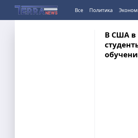
Все
Политика
Эконом
В США в
студент
обучени