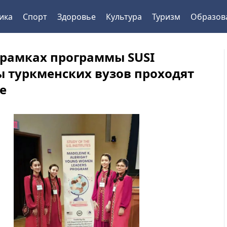
ика
Спорт
Здоровье
Культура
Туризм
Образов
 рамках программы SUSI
ы туркменских вузов проходят
е