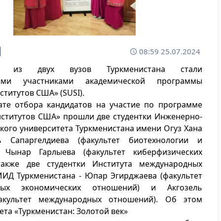
08:59 25.07.2024
ки из двух вузов Туркменистана стали
ыми участниками академической программы
ститутов США» (SUSI).
ате отбора кандидатов на участие по программе
нститутов США» прошли две студентки Инженерно-
кого университета Туркменистана имени Огуз Хана
ь Сапаргелдиева (факультет биотехнологии и
 Чынар Гарлыева (факультет киберфизических
также две студентки Института международных
ИД Туркменистана - Юпар Эгирджаева (факультет
ных экономических отношений) и Акгозель
акультет международных отношений). Об этом
ета «Туркменистан: Золотой век»