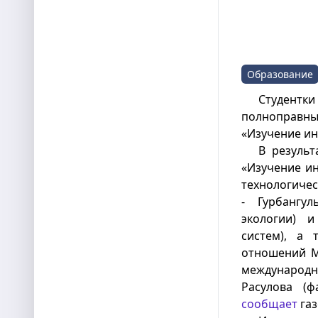
Образование
Студент
полноправн
«Изучение ин
В результ
«Изучение и
технологичес
- Гурбангул
экологии) и
систем), а 
отношений М
международ
Расулова (ф
сообщает
газ