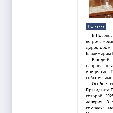
Политика
В Посольс
встреча Чрез
Директоро
Владимиром 
В ходе бе
направленны
инициатив Т
события, им
Особое в
Президента Т
которой 20
доверия. В 
комплекс м