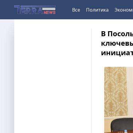
Все
Политика
Эконом
В Посол
ключев
инициа