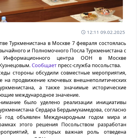
12:11 09.02.2025
тве Туркменистана в Москве 7 февраля состоялась
вычайного и Полномочного Посла Туркменистана с
м Информационного центра ООН в Москве
Кузнецовым.
Сообщает
пресс-служба посольства.
седы стороны обсудили совместные мероприятия,
е на продвижение ключевых внешнеполитических
уркменистана, а также значимые исторические
еющие международное значение.
нимание было уделено реализации инициативы
уркменистана Сердара Бердымухамедова, согласно
25 год объявлен Международным годом мира и
рамках этого решения Посольством разработан
ероприятий, в которых важная роль отведена