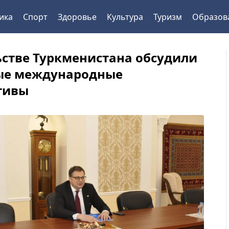
ика
Спорт
Здоровье
Культура
Туризм
Образов
ьстве Туркменистана обсудили
ые международные
тивы