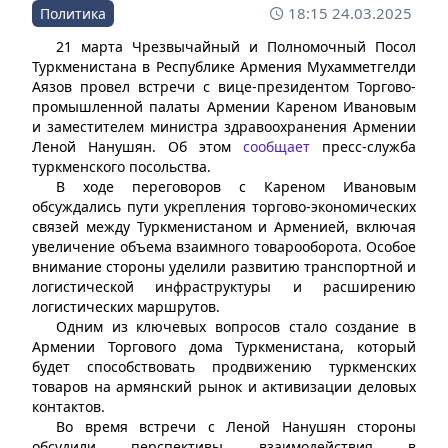
18:15 24.03.2025
Политика
21 марта Чрезвычайный и Полномочный Посол
Туркменистана в Республике Армения Мухамметгелди
Аязов провел встречи с вице-президентом Торгово-
промышленной палаты Армении Кареном Ивановым
и заместителем министра здравоохранения Армении
Леной Нанушян. Об этом
сообщает
пресс-служба
туркменского посольства.
В ходе переговоров с Кареном Ивановым
обсуждались пути укрепления торгово-экономических
связей между Туркменистаном и Арменией, включая
увеличение объема взаимного товарооборота. Особое
внимание стороны уделили развитию транспортной и
логистической инфраструктуры и расширению
логистических маршрутов.
Одним из ключевых вопросов стало создание в
Армении Торгового дома Туркменистана, который
будет способствовать продвижению туркменских
товаров на армянский рынок и активизации деловых
контактов.
Во время встречи с Леной Нанушян стороны
обсудили перспективы взаимодействия в