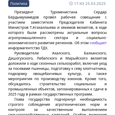
17:43 25.03.2025
Политика
Президент Туркменистана Сердар
Бердымухамедов провёл рабочее совещание с
участием заместителя Председателя Кабинета
Министров Т.Атахаллыева и хякимов велаятов, в ходе
которого были рассмотрены актуальные вопросы
агропромышленного сектора и социально-
экономического развития регионов. Об этом
сообщает
информагентство ТДХ.
Руководители Ахалского, Балканского,
Дашогузского, Лебапского и Марыйского велаятов
доложили о ходе сезонных сельхозработ, включая уход
за посевами пшеницы, подготовку к севу хлопчатника,
подкормку овощебахчевых культур, а также
мероприятия по производству коконов. Кроме того,
обсуждалось строительство социальных и
промышленных объектов, запланированных к сдаче в
2025 году в рамках государственных программ.
Глава государства подчеркнул необходимость
строгого соблюдения агротехнических норм и
контроля за качественным выполнением
сельскохозяйственных кампаний. Особое внимание