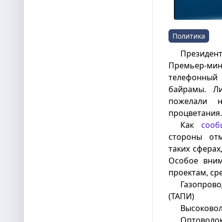
Политика
Президе
Премьер-мин
телефонный
байрамы. Л
пожелали 
процветания
Как
сооб
стороны отм
таких сферах
Особое вним
проектам, ср
Газопров
(ТАПИ)
Высоковол
Оптоволок