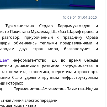
09:01 01.04.2025
нт Туркменистана Сердар Бердымухамедов и
истр Пакистана Мухаммад Шахбаз Шариф провели
 разговор, приуроченный к празднику Ораза
идеры обменялись теплыми поздравлениями и
народам двух стран мира, благополучия и
.
щает
информагентство ТДХ, во время беседы
етили динамичное развитие сотрудничества в
, как политика, экономика, энергетика и транспорт.
ание было уделено крупным инфраструктурным
еди которых:
од Туркменистан–Афганистан–Пакистан–Индия
ьтная линия электропередачи
онная линия связи