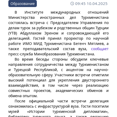
09:45 10.04.2025
Образование
В Институте международных отношений
Министерства иностранных дел Туркменистана
состоялась встреча с Председателем Управления по
делам турок за рубежом и родственных общин Турции
(YTB) Абдуллахом Эреном и сопровождающей его
делегацией. Гостей принял проректор по научной
работе ИМО МИД Туркменистана Бегенч Мятлиев, а
также преподавательский состав вуза,
сообщает
пресс-служба Минобразования Туркменистана.
Во время беседы стороны обсудили ключевые
направления сотрудничества между Туркменистаном
и Турецкой Республикой, с акцентом на научно-
образовательную сферу. Участники встречи отметили
высокий потенциал для укрепления двустороннего
взаимодействия, в том числе через реализацию
совместных проектов, академических обменов и
обмена опытом.
После официальной части встречи делегация
ознакомилась с инфраструктурой вуза. Гости посетили
музей «Истории туркменской дипломатии»,
библиотеку турецкого языка, а также редакцию