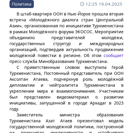
12:25 19.04.2025
Политика
В штаб-квартире ООН в Нью-Йорке прошла вторая
встреча «Молодёжного диалога стран Центральной
Азии», организованная по инициативе Туркменистана
в рамках Молодёжного форума ЭКОСОС. Мероприятие
объединило представителей молодёжи,
государственных структур и международных
организаций, подтвердив актуальность продвижения
молодёжной повестки в регионе. Об этом
сообщает
пресс-служба Минобразования Туркменистана.
С приветственным словом выступила Герой
Туркменистана, Постоянный представитель при ООН
Аксолтан Атаева, подчеркнув роль молодёжной
дипломатии и нейтралитета Туркменистана в
укреплении мира и взаимопонимания. Участникам
был представлен видеоматериал о развитии
инициативы, запущенной в городе Аркадаг в 2023
году.
Заместитель министра образования
Туркменистана Азат Атаев презентовал модель
государственной молодёжной политики, построенной
на принципах инклюзивности и устойчивого