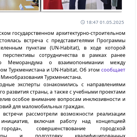
18:47 01.05.2025
ском государственном архитектурно-строительном
остоялась встреча с представителями Программы
ленным пунктам (UN-Habitat), в ходе которой
 перспективы сотрудничества в рамках ранее
ого Меморандума о взаимопонимании между
ом Туркменистана и UN-Habitat. Об этом
сообщает
 Минобразования Туркменистана.
одные эксперты ознакомились с направлениями
го развития страны, а также с учебными проектами
делив особое внимание вопросам инклюзивности и
овий для маломобильных граждан.
и встречи рассмотрели возможности реализации
 инициатив, включая работу над концепцией
орода», совершенствование городской
ктуры и подготовку квалифицированных