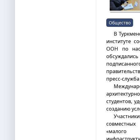
Общество
В Туркмен
институте с
ООН по насе
обсуждались
подписанн
правительств
пресс-служба
Междунар
архитектурно
студентов, у
созданию усл
Участник
совместных
«малого г
инфрастру