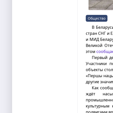
Общество
В Беларус
стран СНГ и
и МИД Белару
Великой Оте
этом
сообща
Первый де
Участники п
объекты сто
«Першы нацы
другие значи
Как сообщ
ждёт насы
промышлен
культурным 
подвигами в