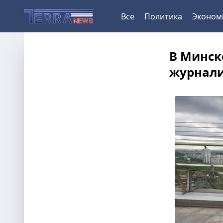
Все
Политика
Эконом
В Минске
журнали