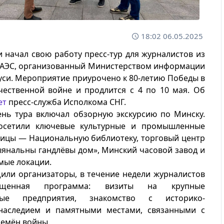
18:02 06.05.2025
и начал свою работу пресс-тур для журналистов из
 ЕАЭС, организованный Министерством информации
си. Мероприятие приурочено к 80-летию Победы в
чественной войне и продлится с 4 по 10 мая. Об
ет
пресс-служба Исполкома СНГ.
нь тура включал обзорную экскурсию по Минску.
осетили ключевые культурные и промышленные
лицы — Национальную библиотеку, торговый центр
янальны гандлёвы дом», Минский часовой завод и
мые локации.
или организаторы, в течение недели журналистов
щенная программа: визиты на крупные
ные предприятия, знакомство с историко-
наследием и памятными местами, связанными с
ремён войны.