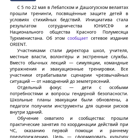
С 5 по 22 мая в Лебапском и Дашогузском велаятах
прошли тренинги, посвящённые защите детей в
условиях стихийных бедствий. Инициатива стала
результатом сотрудничества ЮНИСЕФ и
Национального общества Красного Полумесяца
Туркменистана. Об этом
сообщает
сетевое издание
ORIENT.
Участниками стали директора школ, учителя,
местные власти, волонтёры и экстренные службы.
Вместо обычных лекций — симуляции, командные
упражнения и эвакуационные тренировки. Все
участники отрабатывали сценарии чрезвычайных
ситуаций — от наводнений до землетрясений.
Отдельный фокус — дети с особыми
потребностями и вопросы гендерной безопасности.
Школьные планы эвакуации были обновлены, а
педагоги получили инструменты для оценки рисков
внутри зданий.
Обучение охватило и сообщества: прошли
практические занятия по координации действий при
ЧС, оказанию первой помощи и раннему
предупреждению. Цель — сформировать культуру