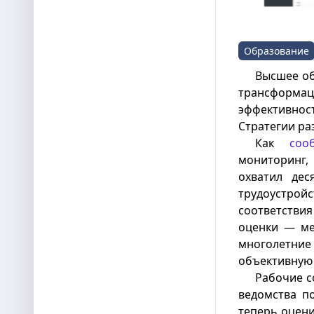
Образование
Высшее об
трансформац
эффективнос
Стратегии ра
Как
соо
мониторинг
охватил дес
трудоустрой
соответстви
оценки — ме
многолетн
объективную 
Рабочие с
ведомства по
теперь оцени