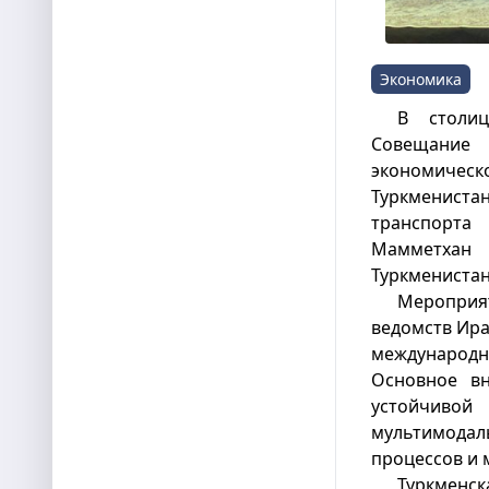
Экономика
В столиц
Совещани
экономичес
Туркменистан
транспорт
Мамметха
Туркменистан
Меропри
ведомств Ира
международн
Основное в
устойчив
мультимодал
процессов и 
Туркменс