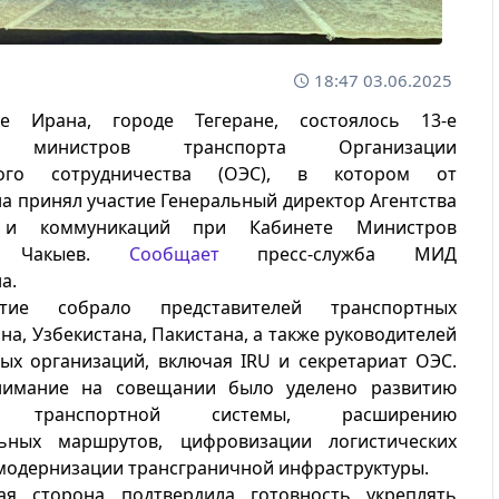
18:47 03.06.2025
е Ирана, городе Тегеране, состоялось 13-е
е министров транспорта Организации
кого сотрудничества (ОЭС), в котором от
а принял участие Генеральный директор Агентства
а и коммуникаций при Кабинете Министров
н Чакыев.
Сообщает
пресс-служба МИД
а.
ятие собрало представителей транспортных
на, Узбекистана, Пакистана, а также руководителей
ых организаций, включая IRU и секретариат ОЭС.
нимание на совещании было уделено развитию
ой транспортной системы, расширению
ьных маршрутов, цифровизации логистических
модернизации трансграничной инфраструктуры.
кая сторона подтвердила готовность укреплять