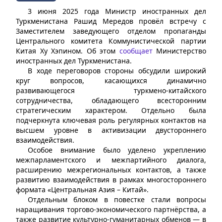
3 июня 2025 года Министр иностранных дел
Туркменистана Рашид Мередов провёл встречу с
Заместителем заведующего отделом пропаганды
Центрального комитета Коммунистической партии
Китая Ху Хэпином. Об этом
сообщает
Министерство
иностранных дел Туркменистана.
В ходе переговоров стороны обсудили широкий
круг вопросов, касающихся динамично
развивающегося туркмено-китайского
сотрудничества, обладающего всесторонним
стратегическим характером. Отдельно была
подчеркнута ключевая роль регулярных контактов на
высшем уровне в активизации двустороннего
взаимодействия.
Особое внимание было уделено укреплению
межпарламентского и межпартийного диалога,
расширению межрегиональных контактов, а также
развитию взаимодействия в рамках многостороннего
формата «Центральная Азия – Китай».
Отдельным блоком в повестке стали вопросы
наращивания торгово-экономического партнёрства, а
также развитие культурно-гуманитарных обменов — в