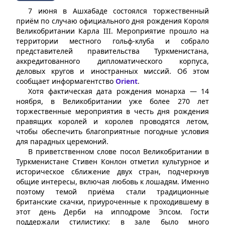
7 июня в Ашхабаде состоялся торжественный
приём по случаю официального дня рождения Короля
Великобритании Карла III. Мероприятие прошло на
территории местного гольф-клуба и собрало
представителей правительства Туркменистана,
аккредитованного дипломатического корпуса,
деловых кругов и иностранных миссий. Об этом
сообщает информагентство
Orient
.
Хотя фактическая дата рождения монарха — 14
ноября, в Великобритании уже более 270 лет
торжественные мероприятия в честь дня рождения
правящих королей и королев проводятся летом,
чтобы обеспечить благоприятные погодные условия
для парадных церемоний.
В приветственном слове посол Великобритании в
Туркменистане Стивен Конлон отметил культурное и
историческое сближение двух стран, подчеркнув
общие интересы, включая любовь к лошадям. Именно
поэтому темой приёма стали традиционные
британские скачки, приуроченные к проходившему в
этот день Дерби на ипподроме Эпсом. Гости
поддержали стилистику: в зале было много