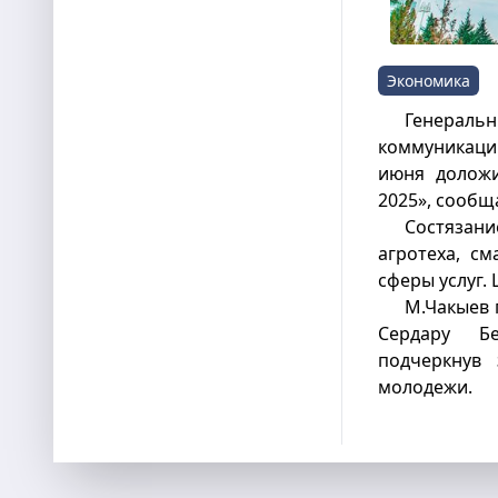
Экономика
Генерал
коммуникаци
июня доложи
2025», сооб
Состязан
агротеха, с
сферы услуг.
М.Чакыев 
Сердару Бе
подчеркнув 
молодежи.