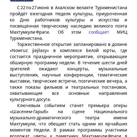
С 22 по 27 июня в Ахалском велаяте Туркменистана
пройдёт ежегодная Неделя культуры, приуроченная
ко Дню работников культуры и искусства и
посвящённая творческому наследию великого поэта
Махтумкули Фраги. Об этом
сообщает
МИЦ
Туркменистана.
Торжественное открытие запланировано в долине
«Nowruz ýaýlasy» в комплексе Белой юрты, где
состоится праздничное мероприятие, открывающее
обширную программу недели. В течение шести дней
зрителей ожидают концерты, музыкальные
выступления, научные конференции, тематические
выставки, творческие встречи, поэтические вечера, а
также показы фильмов и театральных постановок,
охватывающие все основные направления
культурного досуга.
Ключевым событием станет премьера оперы
«Шасенем‑Гарыб» на сцене Национального
музыкально‑драматического театра имени
Махтумкули, что обещает стать одним из ярчайших
моментов Недели. В рамках программы участники
возложат цветы к памятнику Махтумкули Фраги в