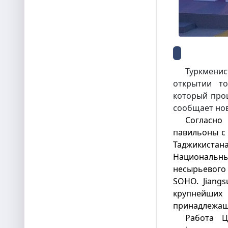
Туркмени
открытии то
который прош
сообщает но
Согласно
павильоны с 
Таджикист
Националь
несырьевого
SOHO. Jiang
крупнейши
принадлежащ
Работа Ц