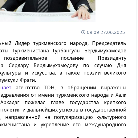
09:09 27.06.2025
ьный Лидер туркменского народа, Председатель
аты Туркменистана Гурбангулы Бердымухамедов
поздравительное послание Президенту
ана Сердару Бердымухамедову по случаю Дня
культуры и искусства, а также поэзии великого
тумкули Фраги.
щает
агентство TDH, в обращении выражены
здравления от имени туркменского народа и Халк
Аркадаг пожелал главе государства крепкого
лголетия и дальнейших успехов в государственной
и, направленной на популяризацию культурного
ркменистана и укрепление его международного