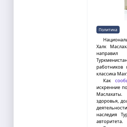
Политика
Национал
Халк Маслах
направил 
Туркменист
работников 
классика Мах
Как
сооб
искренние по
Маслахаты. 
здоровья, до
деятельност
наследия Ту
авторитета.