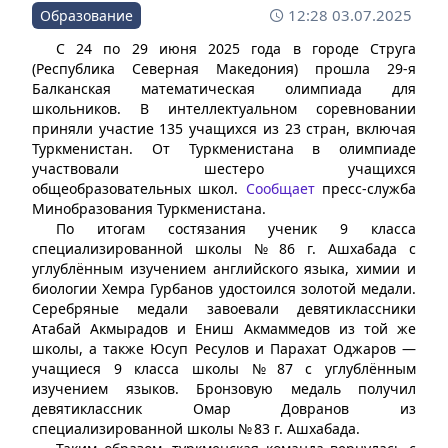
12:28 03.07.2025
Образование
С 24 по 29 июня 2025 года в городе Струга
(Республика Северная Македония) прошла 29-я
Балканская математическая олимпиада для
школьников. В интеллектуальном соревновании
приняли участие 135 учащихся из 23 стран, включая
Туркменистан. От Туркменистана в олимпиаде
участвовали шестеро учащихся
общеобразовательных школ.
Сообщает
пресс-служба
Минобразования Туркменистана.
По итогам состязания ученик 9 класса
специализированной школы № 86 г. Ашхабада с
углублённым изучением английского языка, химии и
биологии Хемра Гурбанов удостоился золотой медали.
Серебряные медали завоевали девятиклассники
Атабай Акмырадов и Ениш Акмаммедов из той же
школы, а также Юсуп Ресулов и Парахат Оджаров —
учащиеся 9 класса школы № 87 с углублённым
изучением языков. Бронзовую медаль получил
девятиклассник Омар Довранов из
специализированной школы № 83 г. Ашхабада.