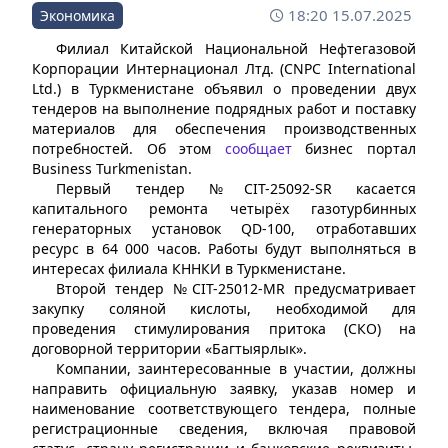
18:20 15.07.2025
Экономика
Филиал Китайской Национальной Нефтегазовой
Корпорации Интернационал Лтд. (CNPC International
Ltd.) в Туркменистане объявил о проведении двух
тендеров на выполнение подрядных работ и поставку
материалов для обеспечения производственных
потребностей. Об этом
сообщает
бизнес портал
Business Turkmenistan.
Первый тендер №CIT-25092-SR касается
капитального ремонта четырёх газотурбинных
генераторных установок QD-100, отработавших
ресурс в 64 000 часов. Работы будут выполняться в
интересах филиала КННКИ в Туркменистане.
Второй тендер №CIT-25012-MR предусматривает
закупку соляной кислоты, необходимой для
проведения стимулирования притока (СКО) на
договорной территории «Багтыярлык».
Компании, заинтересованные в участии, должны
направить официальную заявку, указав номер и
наименование соответствующего тендера, полные
регистрационные сведения, включая правовой