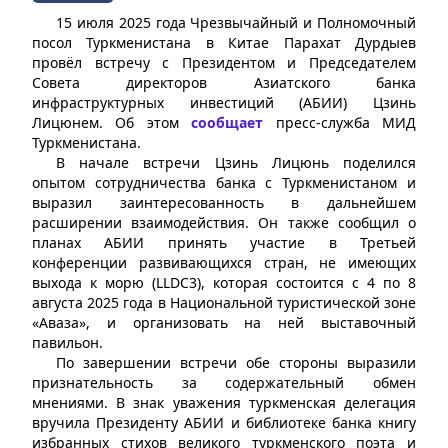
15 июля 2025 года Чрезвычайный и Полномочный
посол Туркменистана в Китае Парахат Дурдыев
провёл встречу с Президентом и Председателем
Совета директоров Азиатского банка
инфраструктурных инвестиций (АБИИ) Цзинь
Лицюнем. Об этом
сообщает
пресс-служба МИД
Туркменистана.
В начале встречи Цзинь Лицюнь поделился
опытом сотрудничества банка с Туркменистаном и
выразил заинтересованность в дальнейшем
расширении взаимодействия. Он также сообщил о
планах АБИИ принять участие в Третьей
конференции развивающихся стран, не имеющих
выхода к морю (LLDC3), которая состоится с 4 по 8
августа 2025 года в Национальной туристической зоне
«Аваза», и организовать на ней выставочный
павильон.
По завершении встречи обе стороны выразили
признательность за содержательный обмен
мнениями. В знак уважения туркменская делегация
вручила Президенту АБИИ и библиотеке банка книгу
избранных стихов великого туркменского поэта и