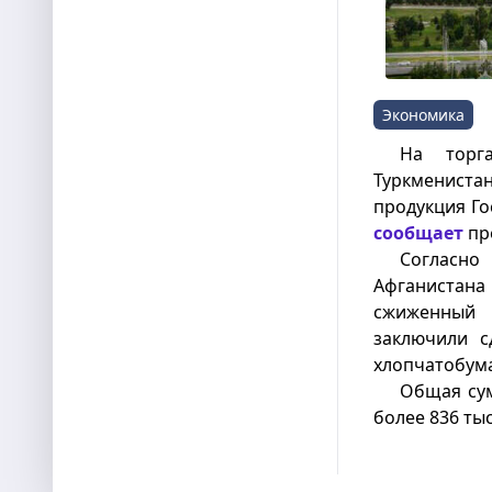
Экономика
На торга
Туркмениста
продукция Го
сообщает
пр
Согласно
Афганистан
сжиженный
заключили с
хлопчатобум
Общая сум
более 836 ты