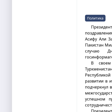
Политика
Президент
поздравлени
Асифу Али З
Пакистан Ми
случаю Д
госинформаг
В своем
Туркменис
Республикой 
развитии в 
подчеркнул 
межгосударст
успешном п
сотрудничест
Президен