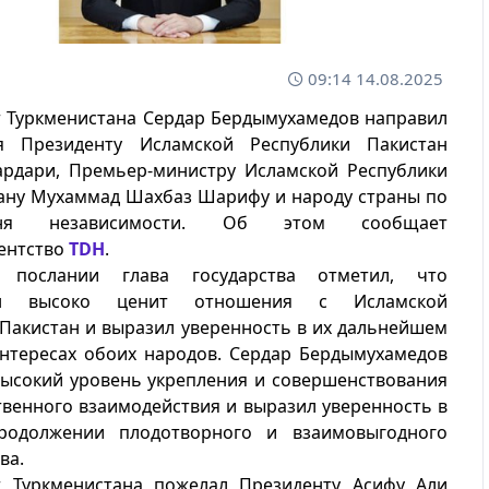
09:14 14.08.2025
 Туркменистана Сердар Бердымухамедов направил
я Президенту Исламской Республики Пакистан
ардари, Премьер-министру Исламской Республики
ану Мухаммад Шахбаз Шарифу и народу страны по
ня независимости. Об этом сообщает
ентство
TDH
.
 послании глава государства отметил, что
тан высоко ценит отношения с Исламской
Пакистан и выразил уверенность в их дальнейшем
интересах обоих народов. Сердар Бердымухамедов
высокий уровень укрепления и совершенствования
венного взаимодействия и выразил уверенность в
родолжении плодотворного и взаимовыгодного
ва.
т Туркменистана пожелал Президенту Асифу Али