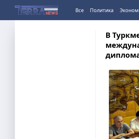
Все
Политика
Эконом
В Туркм
междуна
диплом