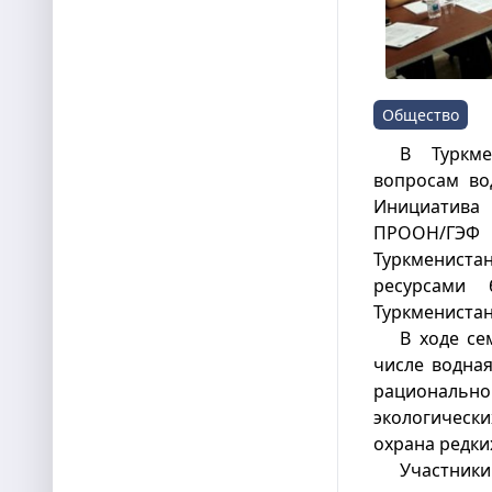
Общество
В Туркм
вопросам во
Инициатива
ПРООН/ГЭФ
Туркмениста
ресурсами
Туркменистан
В ходе се
числе водная
рационально
экологическ
охрана редки
Участни