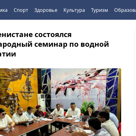
ика
Спорт
Здоровье
Культура
Туризм
Образов
енистане состоялся
родный семинар по водной
атии