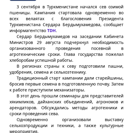
3 сентября в Туркменистане начался сев озимой
пшеницы. Кампания стартовала одновременно во
всех велаятах c благословения Президента
Туркменистана Сердара Бердымухамедова, сообщает
информагентство
TDH
.
Сердар Бердымухамедов на заседании Кабинета
Министров 29 августа подчеркнул необходимость
организованного проведения посевной в
агротехнические сроки. Глава государства пожелал
хлеборобам успешной работы.
В регионах страны к севу подготовили пашни,
удобрения, семена и сельхозтехнику.
Традиционный старт кампании дали старейшины,
бросив первые семена в подготовленную почву. Затем
к работе приступили механизаторы.
В этот день прошли семинары для представителей
хякимликов, дайханских объединений, агрономов и
арендаторов. Обсуждались методы агротехники и
сроки проведения сева.
Одновременно организовали выставку
сельхозпродукции и техники, а также культурные
мероприятия.