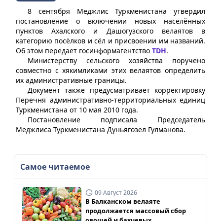
8 сентября Меджлис Туркменистана утвердил
постановление о включении новых населённых
пунктов Ахалского и Дашогузского велаятов в
категорию посёлков и сёл и присвоении им названий.
Об этом передает госинформагентство
TDH
.
Министерству сельского хозяйства поручено
совместно с хякимликами этих велаятов определить
их административные границы.
Документ также предусматривает корректировку
Перечня административно-территориальных единиц
Туркменистана от 10 мая 2010 года.
Постановление подписала Председатель
Меджлиса Туркменистана Дуньягозел Гулманова.
Самое читаемое
09 Август 2026
В Балканском велаяте
продолжается массовый сбор
овощей и бахчевых