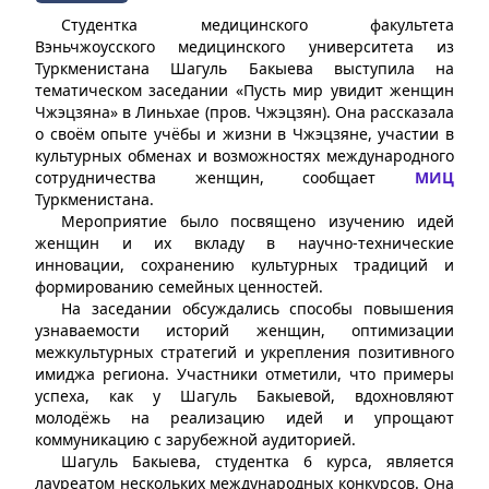
Студентка медицинского факультета
Вэньчжоусского медицинского университета из
Туркменистана Шагуль Бакыева выступила на
тематическом заседании «Пусть мир увидит женщин
Чжэцзяна» в Линьхае (пров. Чжэцзян). Она рассказала
о своём опыте учёбы и жизни в Чжэцзяне, участии в
культурных обменах и возможностях международного
сотрудничества женщин, сообщает
МИЦ
Туркменистана.
Мероприятие было посвящено изучению идей
женщин и их вкладу в научно-технические
инновации, сохранению культурных традиций и
формированию семейных ценностей.
На заседании обсуждались способы повышения
узнаваемости историй женщин, оптимизации
межкультурных стратегий и укрепления позитивного
имиджа региона. Участники отметили, что примеры
успеха, как у Шагуль Бакыевой, вдохновляют
молодёжь на реализацию идей и упрощают
коммуникацию с зарубежной аудиторией.
Шагуль Бакыева, студентка 6 курса, является
лауреатом нескольких международных конкурсов. Она