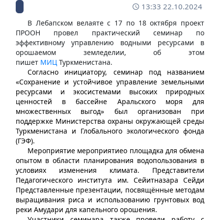
13:33 22.10.2024
В Лебапском велаяте с 17 по 18 октября проект
ПРООН провел практический семинар по
эффективному управлению водными ресурсами в
орошаемом земледелии, об этом
пишет
МИЦ
Туркменистана.
Согласно инициатору, семинар под названием
«Сохранение и устойчивое управление земельными
ресурсами и экосистемами высоких природных
ценностей в бассейне Аральского моря для
множественных выгод» был организован при
поддержке Министерства охраны окружающей среды
Туркменистана и Глобального экологического фонда
(ГЭФ).
Мероприятие мероприятиео площадка для обмена
опытом в области планирования водопользования в
условиях изменения климата. Представители
Педагогического института им. Сейитназара Сейди
Представленные презентации, посвящённые методам
выращивания риса и использованию грунтовых вод
реки Амудари для капельного орошения.
Участники семинара также провели работу с