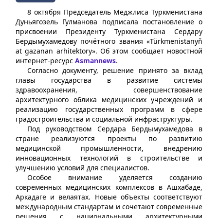
8 октября Председатель Меджлиса Туркменистана
Дуньягозель Гулманова подписала постановление о
присвоении Президенту Туркменистана Сердару
Бердымухамедову почётного звания «Türkmenistanyň
at gazanan arhitektory». Об этом сообщает новостной
интернет-ресурс
Asmannews
.
Согласно документу, решение принято за вклад
главы государства в развитие системы
здравоохранения, совершенствование
архитектурного облика медицинских учреждений и
реализацию государственных программ в сфере
градостроительства и социальной инфраструктуры.
Под руководством Сердара Бердымухамедова в
стране реализуются проекты по развитию
медицинской промышленности, внедрению
инновационных технологий в строительстве и
улучшению условий для специалистов.
Особое внимание уделяется созданию
современных медицинских комплексов в Ашхабаде,
Аркадаге и велаятах. Новые объекты соответствуют
международным стандартам и сочетают современные
решения с национальными архитектурными