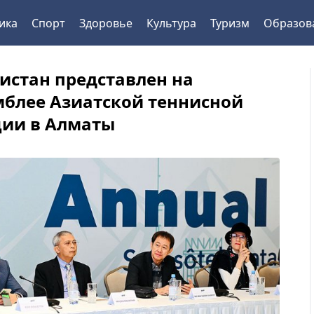
ика
Спорт
Здоровье
Культура
Туризм
Образов
истан представлен на
мблее Азиатской теннисной
ии в Алматы