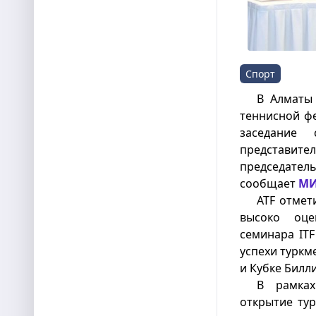
Спорт
В Алматы
теннисной фе
заседание 
представите
председатель
сообщает
М
ATF отмет
высоко оце
семинара ITF
успехи туркм
и Кубке Билл
В рамках
открытие тур