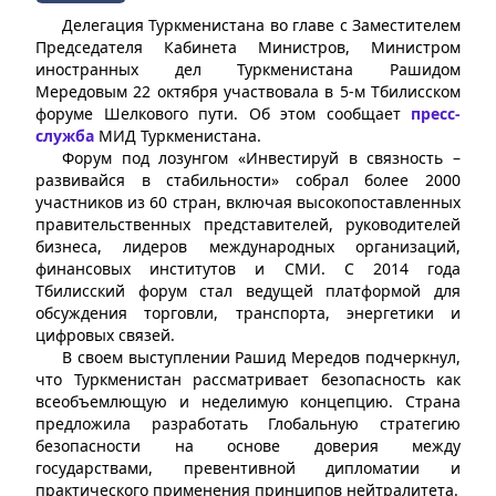
Делегация Туркменистана во главе с Заместителем
Председателя Кабинета Министров, Министром
иностранных дел Туркменистана Рашидом
Мередовым 22 октября участвовала в 5-м Тбилисском
форуме Шелкового пути. Об этом сообщает
пресс-
служба
МИД Туркменистана.
Форум под лозунгом «Инвестируй в связность –
развивайся в стабильности» собрал более 2000
участников из 60 стран, включая высокопоставленных
правительственных представителей, руководителей
бизнеса, лидеров международных организаций,
финансовых институтов и СМИ. С 2014 года
Тбилисский форум стал ведущей платформой для
обсуждения торговли, транспорта, энергетики и
цифровых связей.
В своем выступлении Рашид Мередов подчеркнул,
что Туркменистан рассматривает безопасность как
всеобъемлющую и неделимую концепцию. Страна
предложила разработать Глобальную стратегию
безопасности на основе доверия между
государствами, превентивной дипломатии и
практического применения принципов нейтралитета.