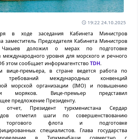
19:22 24.10.2025
бря в ходе заседания Кабинета Министров
на заместитель Председателя Кабинета Министров
 Чакыев доложил о мерах по подготовке
в международного уровня для морского и речного
 Об этом сообщает информагентство
TDH
.
м вице-премьера, в стране ведется работа по
ю требований международных конвенций
ной морской организации (IMO) и повышению
ции моряков. Вице-премьер представил
ющее предложение Президенту.
в отчет, Президент туркменистана Сердар
медов отметил шаги по совершенствованию
о торгового флота и подготовке
фицированных специалистов. Глава государства
роведение в Туркменбаши совместно с