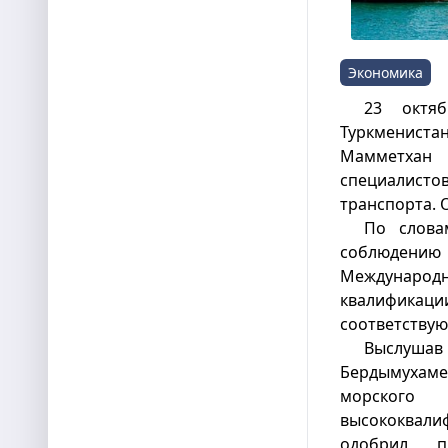
Экономика
23 октя
Туркмениста
Мамметхан
специалисто
транспорта.
По слова
соблюдени
Международ
квалифика
соответству
Выслуша
Бердымуха
морског
высококвали
одобрил п